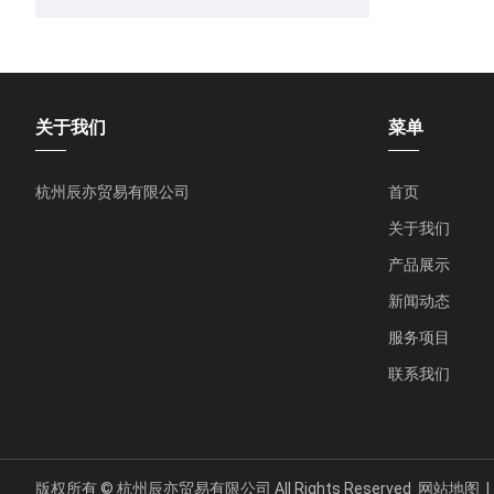
关于我们
菜单
杭州辰亦贸易有限公司
首页
关于我们
产品展示
新闻动态
服务项目
联系我们
版权所有 ©
杭州辰亦贸易有限公司
All Rights Reserved
网站地图