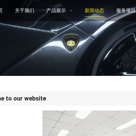
页
关于我们
产品展示
新闻动态
服务项目
 to our website