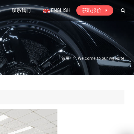
联系我们
ENGLISH
获取报价
首页
Welcome to our website